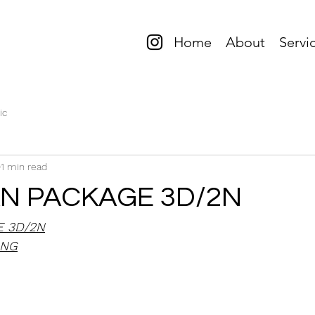
Home
About
Servi
ic
1 min read
N PACKAGE 3D/2N
 3D/2N
ANG