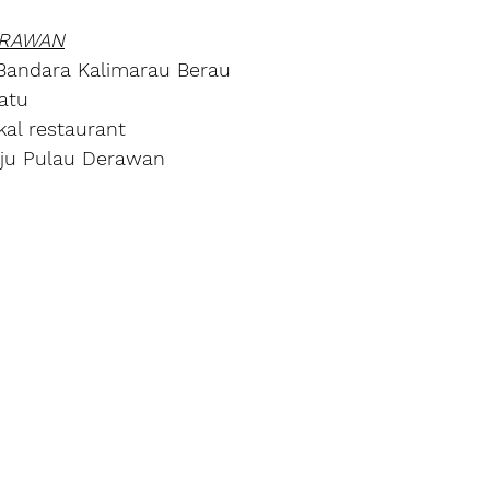
DERAWAN
Bandara Kalimarau Berau 
atu
kal restaurant
uju Pulau Derawan