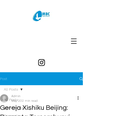
Post
All Posts
Admin
All Posts
May 20
2 min read
Gereja Xishiku Beijing:
International
Domestic