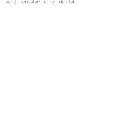
yang mendalam, aman, dan tak 
terlupakan bersama kami.
See All
Recent Posts