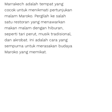
Marrakech adalah tempat yang 
cocok untuk menikmati pertunjukan 
malam Maroko. Pergilah ke salah 
satu restoran yang menawarkan 
makan malam dengan hiburan, 
seperti tari perut, musik tradisional, 
dan akrobat. Ini adalah cara yang 
sempurna untuk merasakan budaya 
Maroko yang memikat.
Kesimpulan
Marrakech adalah sebuah kota yang 
memukau dengan pesona dan 
budayanya yang kaya. Dengan 
medina yang bersejarah, pasar yang 
hidup, dan keindahan seni dan 
arsitekturnya, ini adalah destinasi 
yang memikat dan harus Anda 
sambangi. Reencanakan perjalanan 