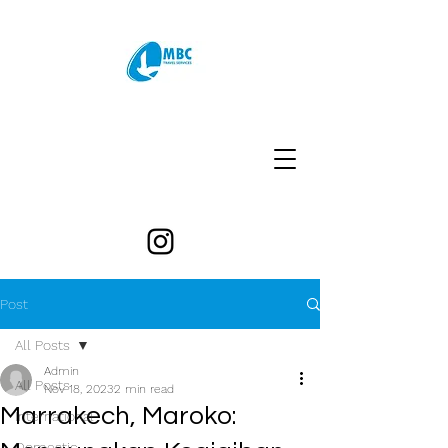
Post
All Posts
Admin
All Posts
Nov 18, 2023
2 min read
Marrakech, Maroko:
International
Domestic