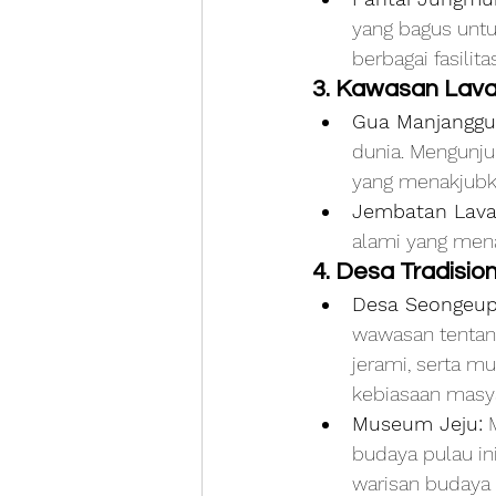
yang bagus untu
berbagai fasilita
3. Kawasan Lava
Gua Manjanggul
dunia. Mengunju
yang menakjubkan
Jembatan Lava
alami yang mena
4. Desa Tradisio
Desa Seongeup
wawasan tentang
jerami, serta 
kebiasaan masya
Museum Jeju:
 
budaya pulau ini
warisan budaya 