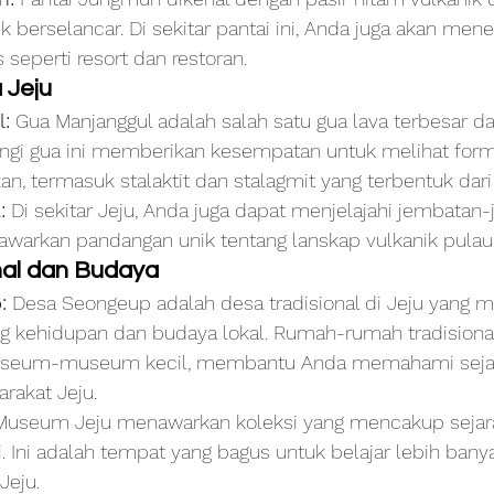
k berselancar. Di sekitar pantai ini, Anda juga akan me
s seperti resort dan restoran.
 Jeju
:
 Gua Manjanggul adalah salah satu gua lava terbesar da
ngi gua ini memberikan kesempatan untuk melihat forma
, termasuk stalaktit dan stalagmit yang terbentuk dari 
:
 Di sekitar Jeju, Anda juga dapat menjelajahi jembatan
warkan pandangan unik tentang lanskap vulkanik pulau i
nal dan Budaya
:
 Desa Seongeup adalah desa tradisional di Jeju yang 
 kehidupan dan budaya lokal. Rumah-rumah tradisiona
museum-museum kecil, membantu Anda memahami seja
rakat Jeju.
Museum Jeju menawarkan koleksi yang mencakup sejarah
. Ini adalah tempat yang bagus untuk belajar lebih bany
Jeju.