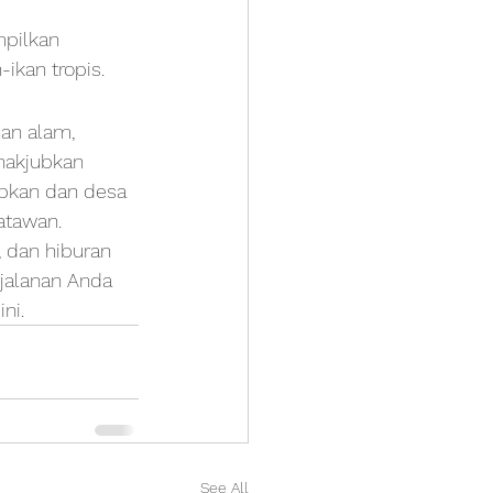
pilkan 
-ikan tropis.
an alam, 
nakjubkan 
ubkan dan desa 
atawan. 
 dan hiburan 
jalanan Anda 
ni.
See All