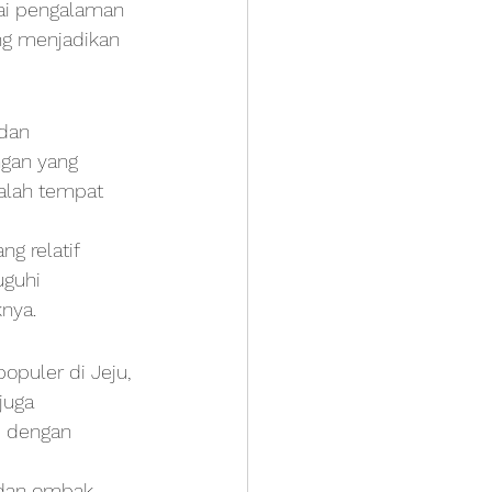
ai pengalaman 
ng menjadikan 
dan 
gan yang 
alah tempat 
ng relatif 
guhi 
nya.
opuler di Jeju, 
juga 
 dengan 
 dan ombak 