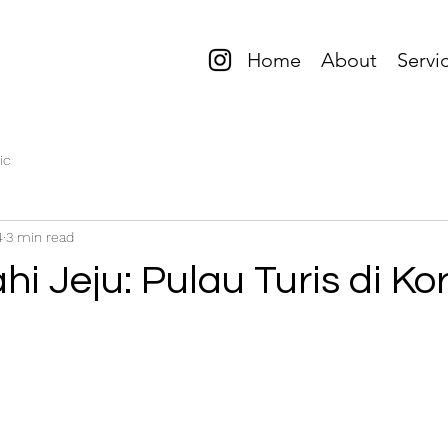
Home
About
Servi
ic
4
3 min read
hi Jeju: Pulau Turis di Ko