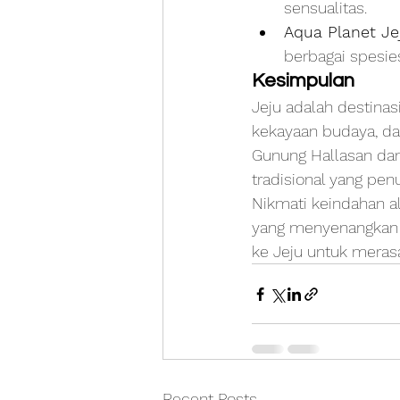
sensualitas.
Aqua Planet Je
berbagai spesies
Kesimpulan
Jeju adalah destina
kekayaan budaya, d
Gunung Hallasan dan
tradisional yang pen
Nikmati keindahan 
yang menyenangkan s
ke Jeju untuk meras
Recent Posts