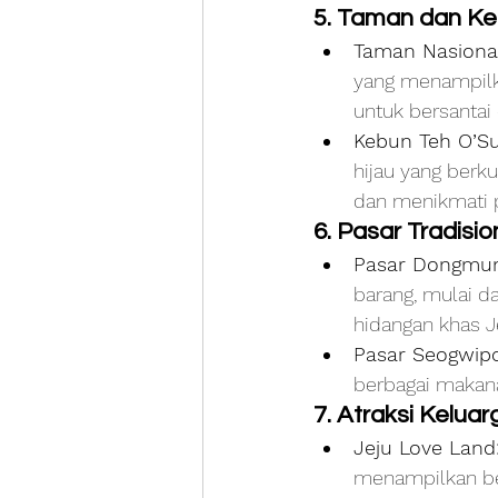
5. Taman dan K
Taman Nasional
yang menampilka
untuk bersantai
Kebun Teh O’Su
hijau yang berk
dan menikmati p
6. Pasar Tradisio
Pasar Dongmun
barang, mulai da
hidangan khas Je
Pasar Seogwipo
berbagai makana
7. Atraksi Kelua
Jeju Love Land
menampilkan ber