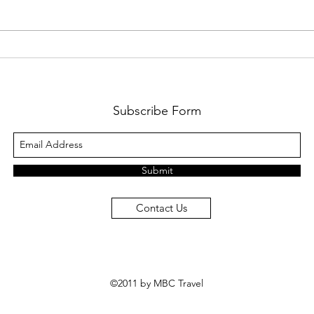
Tianjin Binhai Library –
Nanc
Perpustakaan Futuristik
Cang
yang Dijuluki “The Eye”
Suas
Subscribe Form
Submit
Contact Us
©2011 by MBC Travel