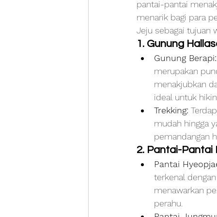
pantai-pantai menak
menarik bagi para p
Jeju sebagai tujuan 
1. Gunung Halla
Gunung Berapi:
merupakan punca
menakjubkan da
ideal untuk hiki
Trekking:
 Terdap
mudah hingga ya
pemandangan hut
2. Pantai-Pantai
Pantai Hyeopja
terkenal dengan p
menawarkan pem
perahu.
Pantai Jungmu