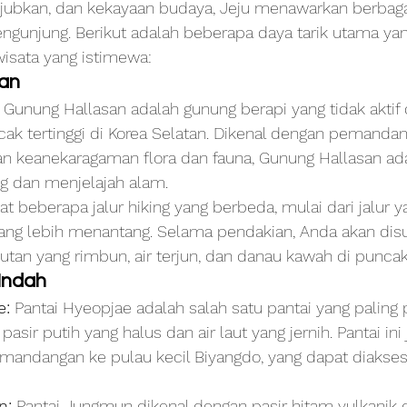
jubkan, dan kekayaan budaya, Jeju menawarkan berbag
engunjung. Berikut adalah beberapa daya tarik utama ya
wisata yang istimewa:
san
 Gunung Hallasan adalah gunung berapi yang tidak aktif 
k tertinggi di Korea Selatan. Dikenal dengan pemandan
n keanekaragaman flora dan fauna, Gunung Hallasan ad
ng dan menjelajah alam.
at beberapa jalur hiking yang berbeda, mulai dari jalur ya
ng lebih menantang. Selama pendakian, Anda akan disu
an yang rimbun, air terjun, dan danau kawah di puncak
 Indah
e:
 Pantai Hyeopjae adalah salah satu pantai yang paling p
asir putih yang halus dan air laut yang jernih. Pantai ini 
andangan ke pulau kecil Biyangdo, yang dapat diakses
n:
 Pantai Jungmun dikenal dengan pasir hitam vulkanik