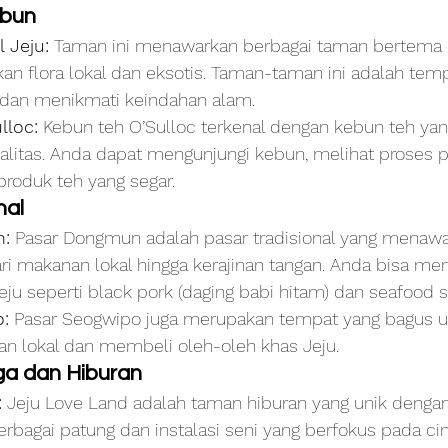
ebun
 Jeju:
 Taman ini menawarkan berbagai taman bertema
n flora lokal dan eksotis. Taman-taman ini adalah temp
 dan menikmati keindahan alam.
lloc:
 Kebun teh O’Sulloc terkenal dengan kebun teh yan
ualitas. Anda dapat mengunjungi kebun, melihat proses p
roduk teh yang segar.
nal
:
 Pasar Dongmun adalah pasar tradisional yang menawa
ri makanan lokal hingga kerajinan tangan. Anda bisa men
ju seperti black pork (daging babi hitam) dan seafood s
:
 Pasar Seogwipo juga merupakan tempat yang bagus 
n lokal dan membeli oleh-oleh khas Jeju.
rga dan Hiburan
:
 Jeju Love Land adalah taman hiburan yang unik denga
bagai patung dan instalasi seni yang berfokus pada cin