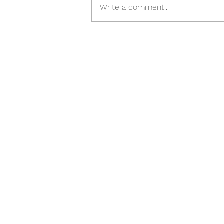
Write a comment...
Taronga Zoo – Kebun
Binatang Ikonik dengan
Pemandangan Terbaik
Sydney