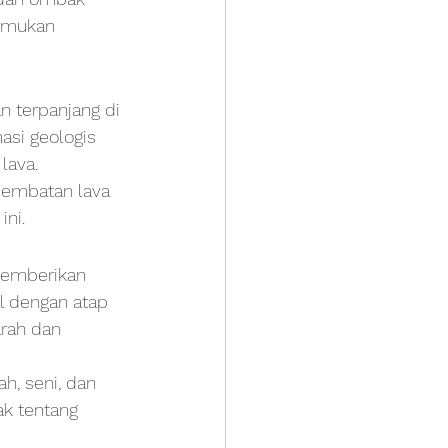
nemukan 
n terpanjang di 
si geologis 
lava.
-jembatan lava 
ni.
memberikan 
l dengan atap 
rah dan 
, seni, dan 
ak tentang 