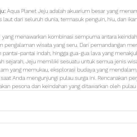
ju:
 Aqua Planet Jeju adalah akuarium besar yang menam
 laut dari seluruh dunia, termasuk penguin, hiu, dan ikan
si yang menawarkan kombinasi sempurna antara keindah
an pengalaman wisata yang seru. Dari pemandangan me
 pantai-pantai indah, hingga gua-gua lava yang menakj
uh sejarah, Jeju memiliki sesuatu untuk semua jenis wis
alam yang memukau, eksplorasi budaya yang mendalam,
aat Anda mengunjungi pulau surga ini. Rencanakan per
akan pesona dan keindahan yang ditawarkan oleh pulau i