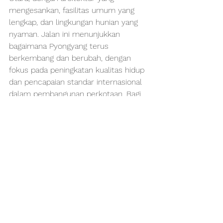
mengesankan, fasilitas umum yang 
lengkap, dan lingkungan hunian yang 
nyaman. Jalan ini menunjukkan 
bagaimana Pyongyang terus 
berkembang dan berubah, dengan 
fokus pada peningkatan kualitas hidup 
dan pencapaian standar internasional 
dalam pembangunan perkotaan. Bagi 
siapa pun yang tertarik dengan 
perkembangan di Korea Utara, 
Songhwa Street adalah salah satu 
tempat yang wajib dikunjungi untuk 
melihat langsung perubahan dan 
kemajuan yang terjadi di negara ini.