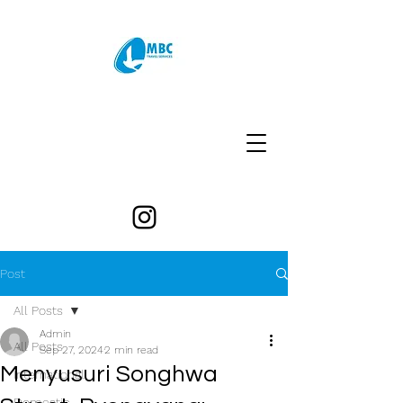
Post
All Posts
Admin
All Posts
Sep 27, 2024
2 min read
Menyusuri Songhwa
International
Domestic